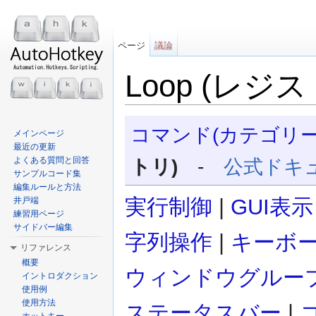
ページ
議論
Loop (レジ
移動:
案内
、
検索
コマンド(カテゴリー
メインページ
最近の更新
よくある質問と回答
トリ)
-
公式ドキ
サンプルコード集
編集ルールと方法
実行制御
|
GUI表示
井戸端
練習用ページ
サイドバー編集
字列操作
|
キーボ
リファレンス
概要
ウィンドウグルー
イントロダクション
使用例
使用方法
ステータスバー
|