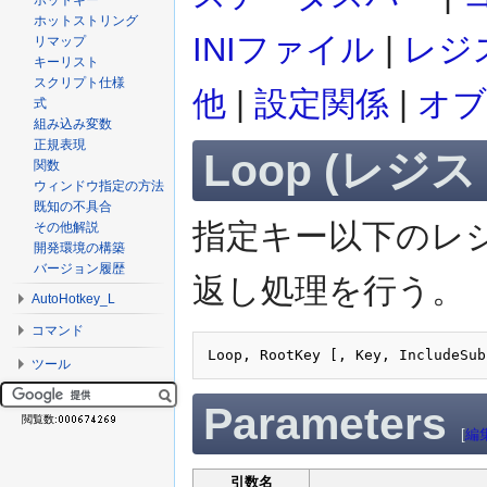
ホットキー
ホットストリング
INIファイル
|
レジ
リマップ
キーリスト
スクリプト仕様
他
|
設定関係
|
オブ
式
組み込み変数
正規表現
Loop (レジ
関数
ウィンドウ指定の方法
既知の不具合
指定キー以下のレ
その他解説
開発環境の構築
バージョン履歴
返し処理を行う。
AutoHotkey_L
コマンド
ツール
Parameters
閲覧数:
[
編
引数名