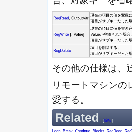
合、対象キーを省
現在の項目の値を変数
RegRead
, OutputVar
項目がサブキーだった
現在の項目に値を書き
RegWrite
[, Value]
Valueが省略された場
項目がサブキーだった
項目を削除する。
RegDelete
項目がサブキーだった
その他の仕様は、
リモートマシンの
愛する。
Related
[
編集
]
Loop
,
Break
,
Continue
,
Blocks
,
RegRead
,
Reg