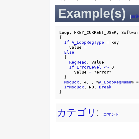
Example(s)
[
編
Loop
, HKEY_CURRENT_USER, Softwar
{

If
A_LoopRegType
=
 key

    value 
=
Else
  {

RegRead
, value

If
ErrorLevel
<>
 0

      value 
=
 *error*

  }

MsgBox
, 4, , %
A_LoopRegName
% =
IfMsgBox
, NO, 
Break
カテゴリ
:
コマンド