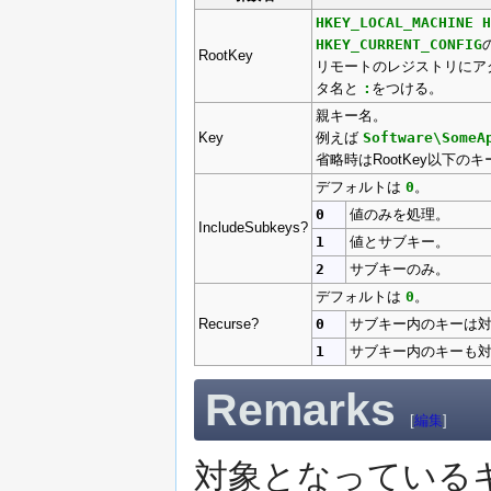
HKEY_LOCAL_MACHINE H
HKEY_CURRENT_CONFIG
RootKey
リモートのレジストリにア
タ名と
:
をつける。
親キー名。
Key
例えば
Software\SomeA
省略時はRootKey以下の
デフォルトは
0
。
0
値のみを処理。
IncludeSubkeys?
1
値とサブキー。
2
サブキーのみ。
デフォルトは
0
。
Recurse?
0
サブキー内のキーは
1
サブキー内のキーも
Remarks
[
編集
]
対象となっている